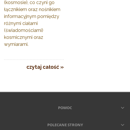
(kosmosie), co czyni go
łącznikiem oraz nośnikiem
informacyjnym pomiędzy
różnymi ciałami
(świadomościami)
kosmicznymi oraz
wymiarami.
czytaj całość »
POMOC
POLECANE STRONY